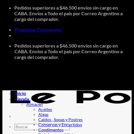
Saltar
Pedidos superiores a $46.500 envíos sin cargo en
al
CABA. Envíos a Todo el país por Correo Argentino a
contenido
cargo del comprador.
Preguntas Frecuentes
Pedidos superiores a $46.500 envíos sin cargo en
CABA. Envíos a Todo el país por Correo Argentino a
cargo del comprador.
Inicio
Tienda
Almacén
Aceites
Algas
Caldos , Sopas y Postres
Conservas y Encurtidos
Buscar
Condimentos
por: