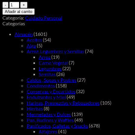
Sri
Sri
Añadir al carrito
Sudanta
Categoría:
Cuidado Personal
Pasta
Categorías
Dental
en
Almacén
(1601)
Gel
Aceites
(54)
100g
Alga
(5)
cantidad
Arroz, Legumbres y Semillas
(74)
Arroz
(19)
Carne Vegetal
(7)
Legumbres
(22)
Semillas
(26)
Caldos , Sopas y Postres
(27)
Condimentos
(158)
Conservas y Encurtidos
(32)
Endulzantes y Miel
(49)
Harinas, Premezclas y Rebozadores
(105)
Hierbas
(8)
Mermeladas y Dulces
(139)
Pan, Budines y Waffles
(49)
Panificados, Galletas y Snacks
(678)
Alfajores
(41)