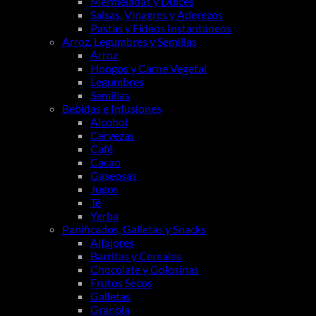
Mermeladas y Dulces
Salsas, Vinagres y Aderezos
Pastas y Fideos Instantáneos
Arroz, Legumbres y Semillas
Arroz
Hongos y Carne Vegetal
Legumbres
Semillas
Bebidas e Infusiones
Alcohol
Cervezas
Café
Cacao
Gaseosas
Jugos
Té
Yerba
Panificados, Galletas y Snacks
Alfajores
Barritas y Cereales
Chocolate y Golosinas
Frutos Secos
Galletas
Granola