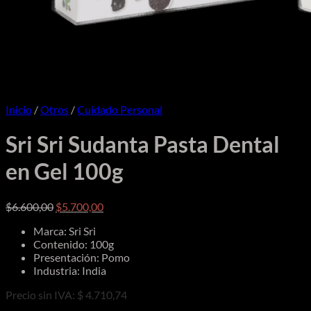
Inicio
/
Otros
/
Cuidado Personal
Sri Sri Sudanta Pasta Dental
en Gel 100g
El
El
$
6.600,00
$
5.700,00
precio
precio
Marca: Sri Sri
original
actual
Contenido: 100g
era:
es:
Presentación: Pomo
$6.600,00.
$5.700,00.
Industria: India
Precio sin IVA: $ 4.710,74