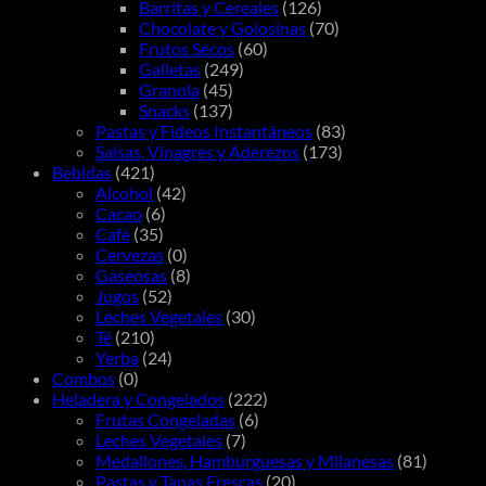
Barritas y Cereales
(126)
Chocolate y Golosinas
(70)
Frutos Secos
(60)
Galletas
(249)
Granola
(45)
Snacks
(137)
Pastas y Fideos Instantáneos
(83)
Salsas, Vinagres y Aderezos
(173)
Bebidas
(421)
Alcohol
(42)
Cacao
(6)
Café
(35)
Cervezas
(0)
Gaseosas
(8)
Jugos
(52)
Leches Vegetales
(30)
Té
(210)
Yerba
(24)
Combos
(0)
Heladera y Congelados
(222)
Frutas Congeladas
(6)
Leches Vegetales
(7)
Medallones, Hamburguesas y Milanesas
(81)
Pastas y Tapas Frescas
(20)