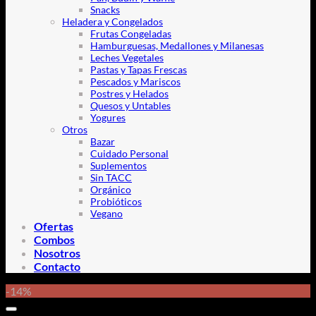
Snacks
Heladera y Congelados
Frutas Congeladas
Hamburguesas, Medallones y Milanesas
Leches Vegetales
Pastas y Tapas Frescas
Pescados y Mariscos
Postres y Helados
Quesos y Untables
Yogures
Otros
Bazar
Cuidado Personal
Suplementos
Sin TACC
Orgánico
Probióticos
Vegano
Ofertas
Combos
Nosotros
Contacto
-14%