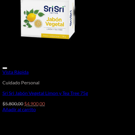
Vista Rápida
Cuidado Personal
Sri Sri Jabón Vegetal Limon y Tea Tree 75g
El
El
$
5.800,00
$
4.900,00
precio
precio
Añadir al carrito
original
actual
era:
es:
$5.800,00.
$4.900,00.