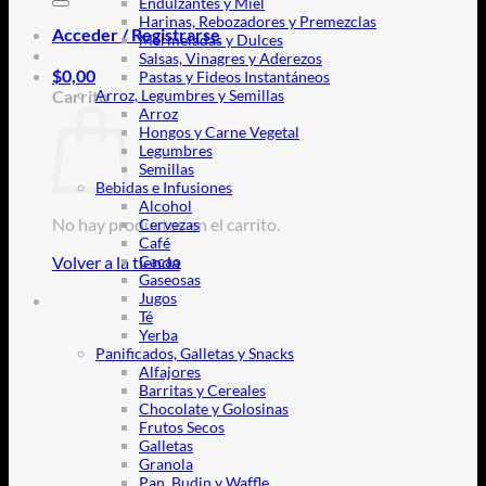
Endulzantes y Miel
Harinas, Rebozadores y Premezclas
Acceder / Registrarse
Mermeladas y Dulces
Salsas, Vinagres y Aderezos
$
0,00
Pastas y Fideos Instantáneos
Carrito
Arroz, Legumbres y Semillas
Arroz
Hongos y Carne Vegetal
Legumbres
Semillas
Bebidas e Infusiones
Alcohol
No hay productos en el carrito.
Cervezas
Café
Volver a la tienda
Cacao
Gaseosas
Jugos
Té
Yerba
Panificados, Galletas y Snacks
Alfajores
Barritas y Cereales
Chocolate y Golosinas
Frutos Secos
Galletas
Granola
Pan, Budin y Waffle