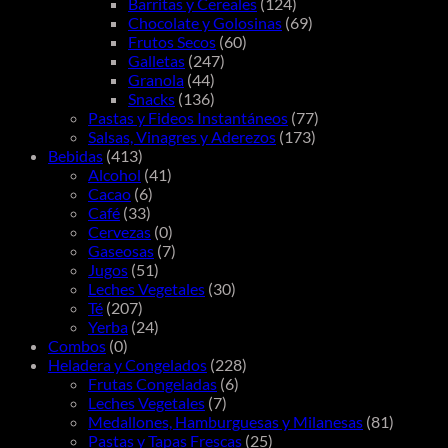
Barritas y Cereales
(124)
Chocolate y Golosinas
(69)
Frutos Secos
(60)
Galletas
(247)
Granola
(44)
Snacks
(136)
Pastas y Fideos Instantáneos
(77)
Salsas, Vinagres y Aderezos
(173)
Bebidas
(413)
Alcohol
(41)
Cacao
(6)
Café
(33)
Cervezas
(0)
Gaseosas
(7)
Jugos
(51)
Leches Vegetales
(30)
Té
(207)
Yerba
(24)
Combos
(0)
Heladera y Congelados
(228)
Frutas Congeladas
(6)
Leches Vegetales
(7)
Medallones, Hamburguesas y Milanesas
(81)
Pastas y Tapas Frescas
(25)