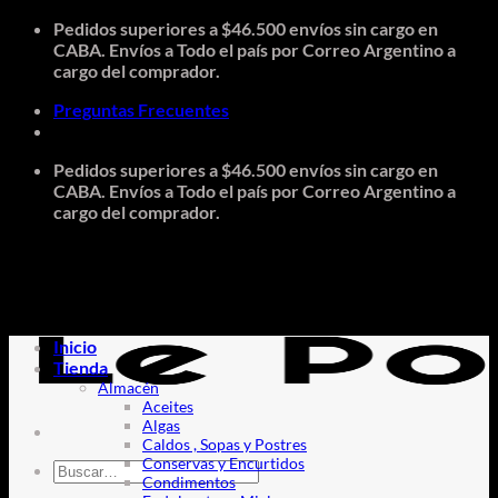
Saltar
Pedidos superiores a $46.500 envíos sin cargo en
al
CABA. Envíos a Todo el país por Correo Argentino a
contenido
cargo del comprador.
Preguntas Frecuentes
Pedidos superiores a $46.500 envíos sin cargo en
CABA. Envíos a Todo el país por Correo Argentino a
cargo del comprador.
Inicio
Tienda
Almacén
Aceites
Algas
Caldos , Sopas y Postres
Conservas y Encurtidos
Buscar
Condimentos
por: