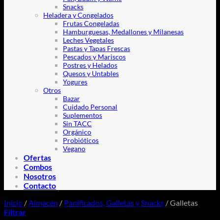
Snacks
Heladera y Congelados
Frutas Congeladas
Hamburguesas, Medallones y Milanesas
Leches Vegetales
Pastas y Tapas Frescas
Pescados y Mariscos
Postres y Helados
Quesos y Untables
Yogures
Otros
Bazar
Cuidado Personal
Suplementos
Sin TACC
Orgánico
Probióticos
Vegano
Ofertas
Combos
Nosotros
Contacto
Inicio
/
Almacén
/
Panificados, Galletas y Snacks
/
Galletas
Filtrar