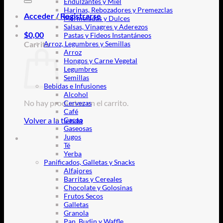
Endulzantes y Miel
Harinas, Rebozadores y Premezclas
Acceder / Registrarse
Mermeladas y Dulces
Salsas, Vinagres y Aderezos
$
0,00
Pastas y Fideos Instantáneos
Carrito
Arroz, Legumbres y Semillas
Arroz
Hongos y Carne Vegetal
Legumbres
Semillas
Bebidas e Infusiones
Alcohol
No hay productos en el carrito.
Cervezas
Café
Volver a la tienda
Cacao
Gaseosas
Jugos
Té
Yerba
Panificados, Galletas y Snacks
Alfajores
Barritas y Cereales
Chocolate y Golosinas
Frutos Secos
Galletas
Granola
Pan, Budin y Waffle