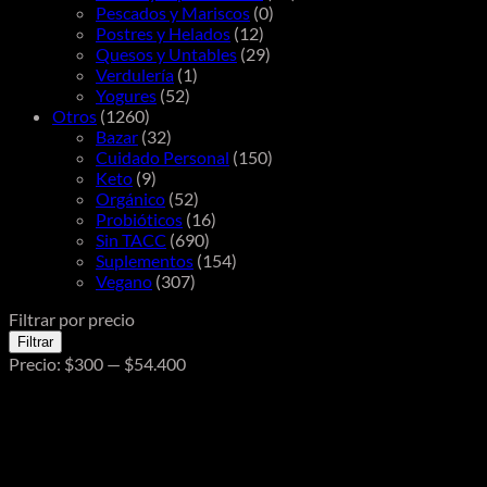
Pescados y Mariscos
(0)
Postres y Helados
(12)
Quesos y Untables
(29)
Verdulería
(1)
Yogures
(52)
Otros
(1260)
Bazar
(32)
Cuidado Personal
(150)
Keto
(9)
Orgánico
(52)
Probióticos
(16)
Sin TACC
(690)
Suplementos
(154)
Vegano
(307)
Filtrar por precio
Precio
Precio
Filtrar
mínimo
máximo
Precio:
$300
—
$54.400