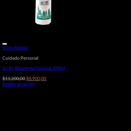
Vista Rápida
Cuidado Personal
Sri Sri Repelente Natural 100ml
El
El
$
11.200,00
$
8.900,00
precio
precio
Añadir al carrito
original
actual
era:
es:
$11.200,00.
$8.900,00.