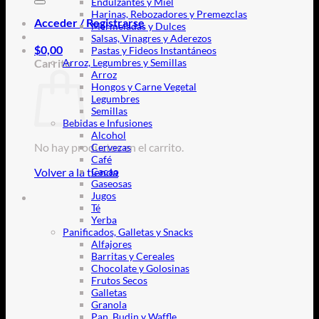
Endulzantes y Miel
Harinas, Rebozadores y Premezclas
Acceder / Registrarse
Mermeladas y Dulces
Salsas, Vinagres y Aderezos
$
0,00
Pastas y Fideos Instantáneos
Carrito
Arroz, Legumbres y Semillas
Arroz
Hongos y Carne Vegetal
Legumbres
Semillas
Bebidas e Infusiones
Alcohol
No hay productos en el carrito.
Cervezas
Café
Volver a la tienda
Cacao
Gaseosas
Jugos
Té
Yerba
Panificados, Galletas y Snacks
Alfajores
Barritas y Cereales
Chocolate y Golosinas
Frutos Secos
Galletas
Granola
Pan, Budin y Waffle