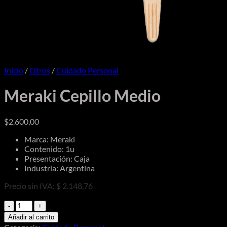
Inicio
/
Otros
/
Cuidado Personal
Meraki Cepillo Medio
$
2.600,00
Marca: Meraki
Contenido: 1u
Presentación: Caja
Industria: Argentina
Precio sin IVA: $ 2.148,76
Meraki
Cepillo
Añadir al carrito
Medio