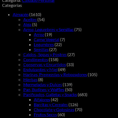
Categoría:
Cuidado Personal
cantidad
Categorías
Almacén
(1610)
Aceites
(54)
Alga
(5)
Arroz, Legumbres y Semillas
(75)
Arroz
(19)
Carne Vegetal
(7)
Legumbres
(22)
Semillas
(27)
Caldos , Sopas y Postres
(27)
Condimentos
(158)
Conservas y Encurtidos
(33)
Endulzantes y Miel
(49)
Harinas, Premezclas y Rebozadores
(105)
Hierbas
(8)
Mermeladas y Dulces
(139)
Pan, Budines y Waffles
(50)
Panificados, Galletas y Snacks
(683)
Alfajores
(42)
Barritas y Cereales
(126)
Chocolate y Golosinas
(70)
Frutos Secos
(60)