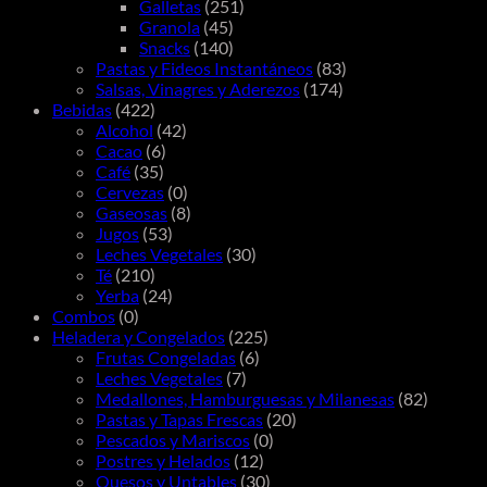
Galletas
(251)
Granola
(45)
Snacks
(140)
Pastas y Fideos Instantáneos
(83)
Salsas, Vinagres y Aderezos
(174)
Bebidas
(422)
Alcohol
(42)
Cacao
(6)
Café
(35)
Cervezas
(0)
Gaseosas
(8)
Jugos
(53)
Leches Vegetales
(30)
Té
(210)
Yerba
(24)
Combos
(0)
Heladera y Congelados
(225)
Frutas Congeladas
(6)
Leches Vegetales
(7)
Medallones, Hamburguesas y Milanesas
(82)
Pastas y Tapas Frescas
(20)
Pescados y Mariscos
(0)
Postres y Helados
(12)
Quesos y Untables
(30)