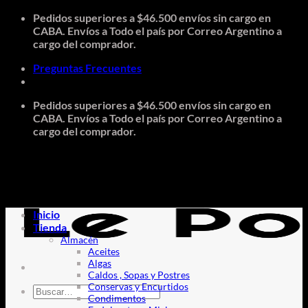
Saltar
Pedidos superiores a $46.500 envíos sin cargo en
al
CABA. Envíos a Todo el país por Correo Argentino a
contenido
cargo del comprador.
Preguntas Frecuentes
Pedidos superiores a $46.500 envíos sin cargo en
CABA. Envíos a Todo el país por Correo Argentino a
cargo del comprador.
Inicio
Tienda
Almacén
Aceites
Algas
Caldos , Sopas y Postres
Conservas y Encurtidos
Buscar
Condimentos
por: