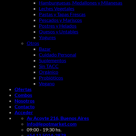
Hamburguesas, Medallones y Milanesas
Leches Vegetales
Pastas y Tapas Frescas
Pescados y Mariscos
Postres y Helados
Quesos y Untables
Yogures
Otros
Bazar
Cuidado Personal
Suplementos
Sin TACC
Orgánico
Probióticos
Vegano
Ofertas
Combos
Nosotros
Contacto
Acceder
Av Acoyte 216, Buenos Aires
info@lepotmarket.com
09:00 - 19:30 hs.
+54 11 5014-2879