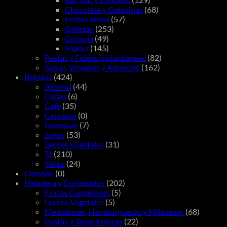
Chocolate y Golosinas
(68)
Frutos Secos
(57)
Galletas
(253)
Granola
(49)
Snacks
(145)
Pastas y Fideos Instantáneos
(82)
Salsas, Vinagres y Aderezos
(162)
Bebidas
(424)
Alcohol
(44)
Cacao
(6)
Café
(35)
Cervezas
(0)
Gaseosas
(7)
Jugos
(53)
Leches Vegetales
(31)
Té
(210)
Yerba
(24)
Combos
(0)
Heladera y Congelados
(202)
Frutas Congeladas
(5)
Leches Vegetales
(5)
Medallones, Hamburguesas y Milanesas
(68)
Pastas y Tapas Frescas
(22)