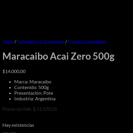
Inicio
/
Heladera y Congelados
/
Frutas Congeladas
Maracaibo Acai Zero 500g
$
14.000,00
Marca: Maracaibo
Contenido: 500g
Presentación: Pote
Industria: Argentina
Precio sin IVA: $ 11.570,25
Hay existencias