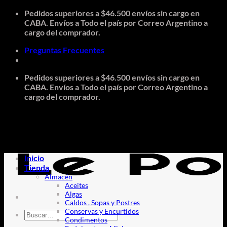
Saltar
Pedidos superiores a $46.500 envíos sin cargo en
al
CABA. Envíos a Todo el país por Correo Argentino a
contenido
cargo del comprador.
Preguntas Frecuentes
Pedidos superiores a $46.500 envíos sin cargo en
CABA. Envíos a Todo el país por Correo Argentino a
cargo del comprador.
Inicio
Tienda
Almacén
Aceites
Algas
Caldos , Sopas y Postres
Conservas y Encurtidos
Buscar
Condimentos
por: