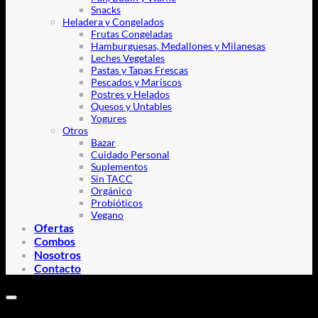
Snacks
Heladera y Congelados
Frutas Congeladas
Hamburguesas, Medallones y Milanesas
Leches Vegetales
Pastas y Tapas Frescas
Pescados y Mariscos
Postres y Helados
Quesos y Untables
Yogures
Otros
Bazar
Cuidado Personal
Suplementos
Sin TACC
Orgánico
Probióticos
Vegano
Ofertas
Combos
Nosotros
Contacto