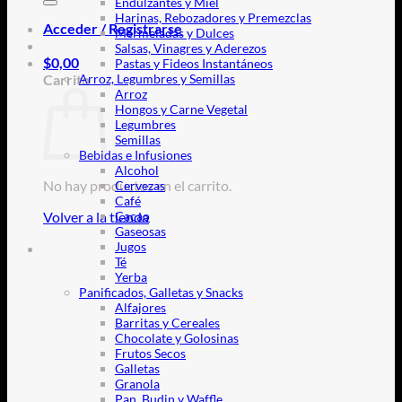
Endulzantes y Miel
Harinas, Rebozadores y Premezclas
Acceder / Registrarse
Mermeladas y Dulces
Salsas, Vinagres y Aderezos
$
0,00
Pastas y Fideos Instantáneos
Carrito
Arroz, Legumbres y Semillas
Arroz
Hongos y Carne Vegetal
Legumbres
Semillas
Bebidas e Infusiones
Alcohol
No hay productos en el carrito.
Cervezas
Café
Volver a la tienda
Cacao
Gaseosas
Jugos
Té
Yerba
Panificados, Galletas y Snacks
Alfajores
Barritas y Cereales
Chocolate y Golosinas
Frutos Secos
Galletas
Granola
Pan, Budin y Waffle