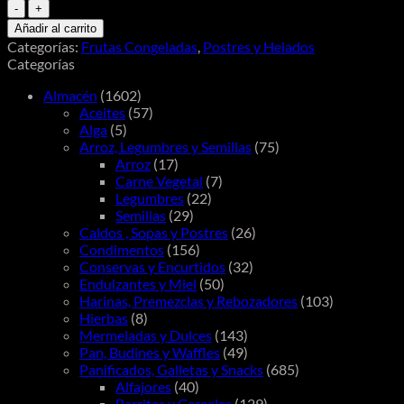
Maracaibo
Acai
Añadir al carrito
Zero
Categorías:
Frutas Congeladas
,
Postres y Helados
500g
Categorías
cantidad
Almacén
(1602)
Aceites
(57)
Alga
(5)
Arroz, Legumbres y Semillas
(75)
Arroz
(17)
Carne Vegetal
(7)
Legumbres
(22)
Semillas
(29)
Caldos , Sopas y Postres
(26)
Condimentos
(156)
Conservas y Encurtidos
(32)
Endulzantes y Miel
(50)
Harinas, Premezclas y Rebozadores
(103)
Hierbas
(8)
Mermeladas y Dulces
(143)
Pan, Budines y Waffles
(49)
Panificados, Galletas y Snacks
(685)
Alfajores
(40)
Barritas y Cereales
(129)