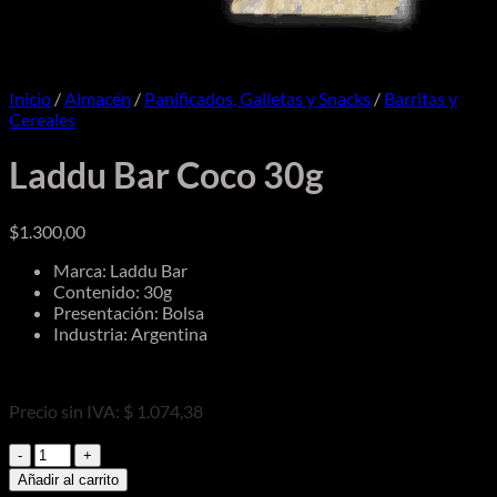
Inicio
/
Almacén
/
Panificados, Galletas y Snacks
/
Barritas y
Cereales
Laddu Bar Coco 30g
$
1.300,00
Marca: Laddu Bar
Contenido: 30g
Presentación: Bolsa
Industria: Argentina
Precio sin IVA: $ 1.074,38
Laddu
Bar
Añadir al carrito
Coco