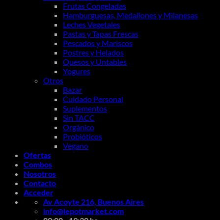
Frutas Congeladas
Hamburguesas, Medallones y Milanesas
Leches Vegetales
Pastas y Tapas Frescas
Pescados y Mariscos
Postres y Helados
Quesos y Untables
Yogures
Otros
Bazar
Cuidado Personal
Suplementos
Sin TACC
Orgánico
Probióticos
Vegano
Ofertas
Combos
Nosotros
Contacto
Acceder
Av Acoyte 216, Buenos Aires
info@lepotmarket.com