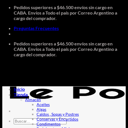
Saltar
Pedidos superiores a $46.500 envíos sin cargo en
al
CABA. Envíos a Todo el país por Correo Argentino a
contenido
cargo del comprador.
Preguntas Frecuentes
Pedidos superiores a $46.500 envíos sin cargo en
CABA. Envíos a Todo el país por Correo Argentino a
cargo del comprador.
Inicio
Tienda
Almacén
Aceites
Algas
Caldos , Sopas y Postres
Conservas y Encurtidos
Buscar
Condimentos
por: