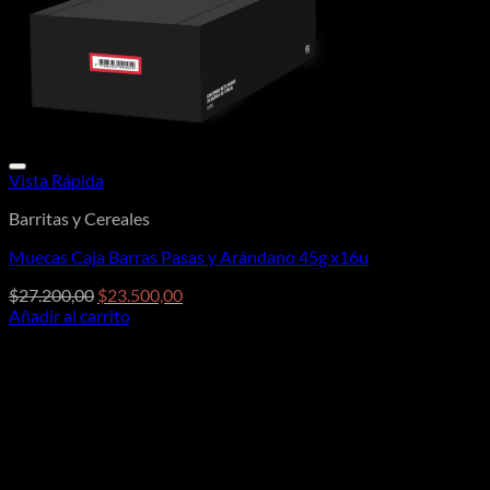
Vista Rápida
Barritas y Cereales
Muecas Caja Barras Pasas y Arándano 45g x16u
El
El
$
27.200,00
$
23.500,00
precio
precio
Añadir al carrito
original
actual
era:
es:
$27.200,00.
$23.500,00.