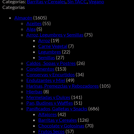
Categorías:
Barritas y Cereales
,
Sin TACC
,
Vegano
30g
Categorías
cantidad
Almacén
(1605)
Aceites
(55)
Alga
(5)
Arroz, Legumbres y Semillas
(75)
Arroz
(19)
Carne Vegetal
(7)
Legumbres
(22)
Semillas
(27)
Caldos , Sopas y Postres
(26)
Condimentos
(153)
Conservas y Encurtidos
(34)
Endulzantes y Miel
(49)
Harinas, Premezclas y Rebozadores
(105)
Hierbas
(8)
Mermeladas y Dulces
(141)
Pan, Budines y Waffles
(51)
Panificados, Galletas y Snacks
(686)
Alfajores
(42)
Barritas y Cereales
(126)
Chocolate y Golosinas
(70)
Frutos Secos
(57)