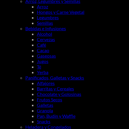
Arroz, Legumbres y Semillas
Arroz
Hongos y Carne Vegetal
Legumbres
Semillas
Bebidas e Infusiones
Alcohol
Cervezas
Café
Cacao
Gaseosas
Jugos
Té
Yerba
Panificados, Galletas y Snacks
Alfajores
Barritas y Cereales
Chocolate y Golosinas
Frutos Secos
Galletas
Granola
Pan, Budin y Waffle
Snacks
Heladera y Congelados