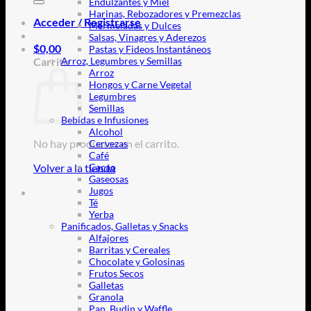
Endulzantes y Miel
Harinas, Rebozadores y Premezclas
Acceder / Registrarse
Mermeladas y Dulces
Salsas, Vinagres y Aderezos
$
0,00
Pastas y Fideos Instantáneos
Carrito
Arroz, Legumbres y Semillas
Arroz
Hongos y Carne Vegetal
Legumbres
Semillas
Bebidas e Infusiones
Alcohol
No hay productos en el carrito.
Cervezas
Café
Volver a la tienda
Cacao
Gaseosas
Jugos
Té
Yerba
Panificados, Galletas y Snacks
Alfajores
Barritas y Cereales
Chocolate y Golosinas
Frutos Secos
Galletas
Granola
Pan, Budin y Waffle