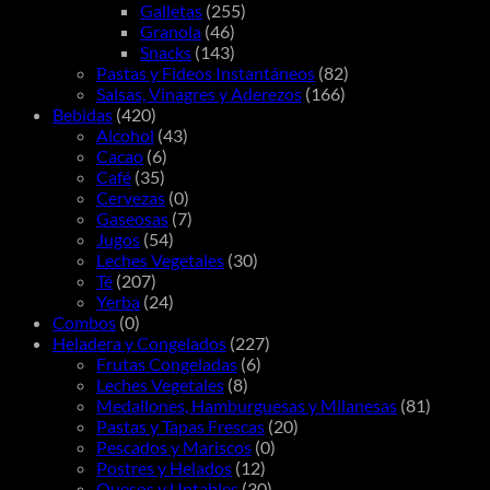
Galletas
(255)
Granola
(46)
Snacks
(143)
Pastas y Fideos Instantáneos
(82)
Salsas, Vinagres y Aderezos
(166)
Bebidas
(420)
Alcohol
(43)
Cacao
(6)
Café
(35)
Cervezas
(0)
Gaseosas
(7)
Jugos
(54)
Leches Vegetales
(30)
Té
(207)
Yerba
(24)
Combos
(0)
Heladera y Congelados
(227)
Frutas Congeladas
(6)
Leches Vegetales
(8)
Medallones, Hamburguesas y Milanesas
(81)
Pastas y Tapas Frescas
(20)
Pescados y Mariscos
(0)
Postres y Helados
(12)
Quesos y Untables
(30)