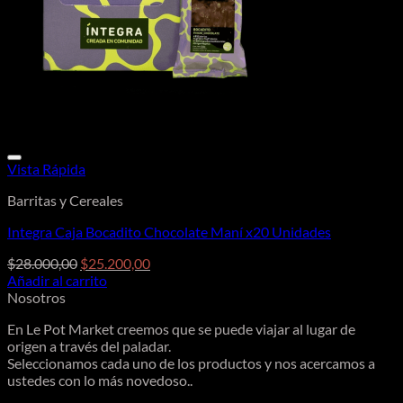
Vista Rápida
Barritas y Cereales
Integra Caja Bocadito Chocolate Maní x20 Unidades
El
El
$
28.000,00
$
25.200,00
precio
precio
Añadir al carrito
original
actual
Nosotros
era:
es:
En Le Pot Market creemos que se puede viajar al lugar de
$28.000,00.
$25.200,00.
origen a través del paladar.
Seleccionamos cada uno de los productos y nos acercamos a
ustedes con lo más novedoso..