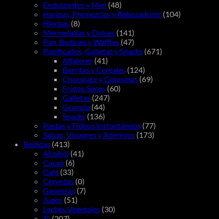
Endulzantes y Miel
(48)
Harinas, Premezclas y Rebozadores
(104)
Hierbas
(8)
Mermeladas y Dulces
(141)
Pan, Budines y Waffles
(47)
Panificados, Galletas y Snacks
(671)
Alfajores
(41)
Barritas y Cereales
(124)
Chocolate y Golosinas
(69)
Frutos Secos
(60)
Galletas
(247)
Granola
(44)
Snacks
(136)
Pastas y Fideos Instantáneos
(77)
Salsas, Vinagres y Aderezos
(173)
Bebidas
(413)
Alcohol
(41)
Cacao
(6)
Café
(33)
Cervezas
(0)
Gaseosas
(7)
Jugos
(51)
Leches Vegetales
(30)
Té
(207)