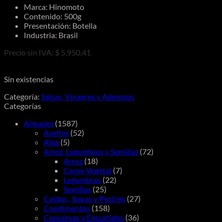
Marca: Hinomoto
Contenido: 500g
Presentación: Botella
Industria: Brasil
Precio sin IVA: $ 5.950,41
Sin existencias
Categoría:
Salsas, Vinagres y Aderezos
Categorías
Almacén
(1587)
Aceites
(52)
Alga
(5)
Arroz, Legumbres y Semillas
(72)
Arroz
(18)
Carne Vegetal
(7)
Legumbres
(22)
Semillas
(25)
Caldos , Sopas y Postres
(27)
Condimentos
(158)
Conservas y Encurtidos
(36)