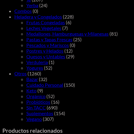
Yerba
(24)
Combos
(0)
Heladera y Congelados
(228)
Frutas Congeladas
(6)
Leches Vegetales
(7)
Medallones, Hamburguesas y Milanesas
(81)
Pastas y Tapas Frescas
(25)
Pescados y Mariscos
(0)
Postres y Helados
(12)
Quesos y Untables
(29)
Verdulería
(1)
Yogures
(52)
Otros
(1260)
Bazar
(32)
Cuidado Personal
(150)
Keto
(9)
Orgánico
(52)
Probióticos
(16)
Sin TACC
(690)
Suplementos
(154)
Vegano
(307)
Productos relacionados