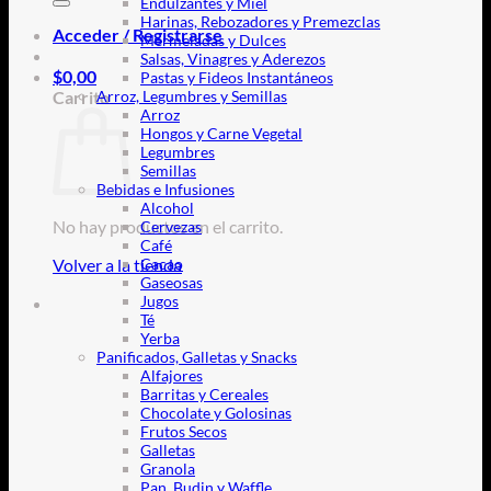
Endulzantes y Miel
Harinas, Rebozadores y Premezclas
Acceder / Registrarse
Mermeladas y Dulces
Salsas, Vinagres y Aderezos
$
0,00
Pastas y Fideos Instantáneos
Carrito
Arroz, Legumbres y Semillas
Arroz
Hongos y Carne Vegetal
Legumbres
Semillas
Bebidas e Infusiones
Alcohol
No hay productos en el carrito.
Cervezas
Café
Volver a la tienda
Cacao
Gaseosas
Jugos
Té
Yerba
Panificados, Galletas y Snacks
Alfajores
Barritas y Cereales
Chocolate y Golosinas
Frutos Secos
Galletas
Granola
Pan, Budin y Waffle