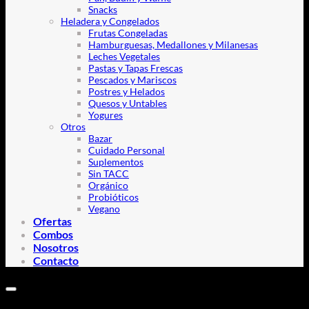
Snacks
Heladera y Congelados
Frutas Congeladas
Hamburguesas, Medallones y Milanesas
Leches Vegetales
Pastas y Tapas Frescas
Pescados y Mariscos
Postres y Helados
Quesos y Untables
Yogures
Otros
Bazar
Cuidado Personal
Suplementos
Sin TACC
Orgánico
Probióticos
Vegano
Ofertas
Combos
Nosotros
Contacto