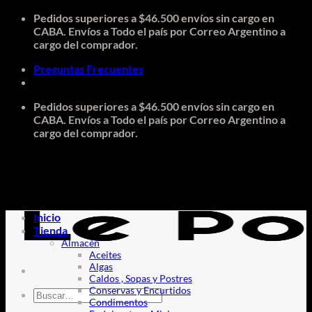
Saltar
Pedidos superiores a $46.500 envíos sin cargo en
al
CABA. Envíos a Todo el país por Correo Argentino a
contenido
cargo del comprador.
Preguntas Frecuentes
Pedidos superiores a $46.500 envíos sin cargo en
CABA. Envíos a Todo el país por Correo Argentino a
cargo del comprador.
Inicio
Tienda
Almacén
Aceites
Algas
Caldos , Sopas y Postres
Conservas y Encurtidos
Buscar
Condimentos
por: