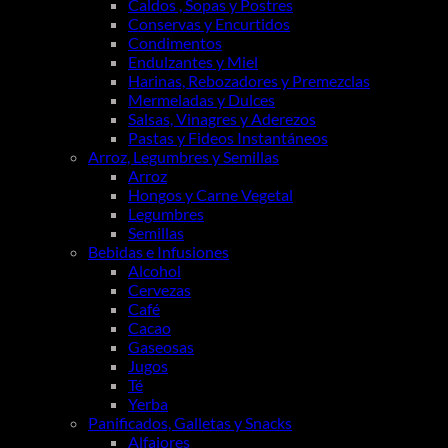
Caldos , Sopas y Postres
Conservas y Encurtidos
Condimentos
Endulzantes y Miel
Harinas, Rebozadores y Premezclas
Mermeladas y Dulces
Salsas, Vinagres y Aderezos
Pastas y Fideos Instantáneos
Arroz, Legumbres y Semillas
Arroz
Hongos y Carne Vegetal
Legumbres
Semillas
Bebidas e Infusiones
Alcohol
Cervezas
Café
Cacao
Gaseosas
Jugos
Té
Yerba
Panificados, Galletas y Snacks
Alfajores