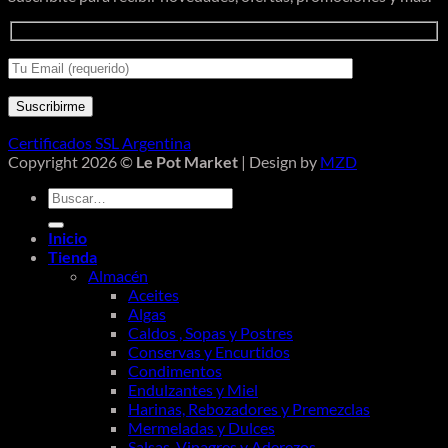
Certificados SSL Argentina
Copyright 2026 ©
Le Pot Market
| Design by
MZD
Buscar
por:
Inicio
Tienda
Almacén
Aceites
Algas
Caldos , Sopas y Postres
Conservas y Encurtidos
Condimentos
Endulzantes y Miel
Harinas, Rebozadores y Premezclas
Mermeladas y Dulces
Salsas, Vinagres y Aderezos