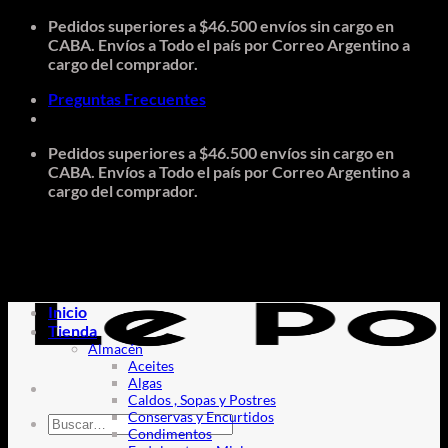
Saltar
Pedidos superiores a $46.500 envíos sin cargo en
al
CABA. Envíos a Todo el país por Correo Argentino a
contenido
cargo del comprador.
Preguntas Frecuentes
Pedidos superiores a $46.500 envíos sin cargo en
CABA. Envíos a Todo el país por Correo Argentino a
cargo del comprador.
Inicio
Tienda
Almacén
Aceites
Algas
Caldos , Sopas y Postres
Conservas y Encurtidos
Buscar
Condimentos
por: