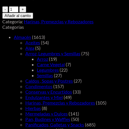
Granger
Premezcla
Añadir al carrito
Cupcake
Categoría:
Harinas, Premezclas y Rebozadores
Chocolate
Categorías
350g
cantidad
Almacén
(1613)
Aceites
(54)
Alga
(5)
Arroz, Legumbres y Semillas
(75)
Arroz
(19)
Carne Vegetal
(7)
Legumbres
(22)
Semillas
(27)
Caldos , Sopas y Postres
(27)
Condimentos
(157)
Conservas y Encurtidos
(33)
Endulzantes y Miel
(49)
Harinas, Premezclas y Rebozadores
(105)
Hierbas
(8)
Mermeladas y Dulces
(141)
Pan, Budines y Waffles
(50)
Panificados, Galletas y Snacks
(685)