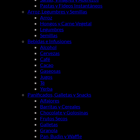
Pastas y Fideos Instantáneos
Arroz, Legumbres y Semillas
Arroz
Hongos y Carne Vegetal
Legumbres
Semillas
Bebidas e Infusiones
Alcohol
Cervezas
Café
Cacao
Gaseosas
Jugos
Té
Yerba
Panificados, Galletas y Snacks
Alfajores
Barritas y Cereales
Chocolate y Golosinas
Frutos Secos
Galletas
Granola
Pan, Budin y Waffle