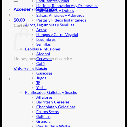
Endulzantes y Miel
Harinas, Rebozadores y Premezclas
Acceder / Registrarse
Mermeladas y Dulces
Salsas, Vinagres y Aderezos
$
0,00
Pastas y Fideos Instantáneos
Carrito
Arroz, Legumbres y Semillas
Arroz
Hongos y Carne Vegetal
Legumbres
Semillas
Bebidas e Infusiones
Alcohol
No hay productos en el carrito.
Cervezas
Café
Volver a la tienda
Cacao
Gaseosas
Jugos
Té
Yerba
Panificados, Galletas y Snacks
Alfajores
Barritas y Cereales
Chocolate y Golosinas
Frutos Secos
Galletas
Granola
Pan, Budin y Waffle