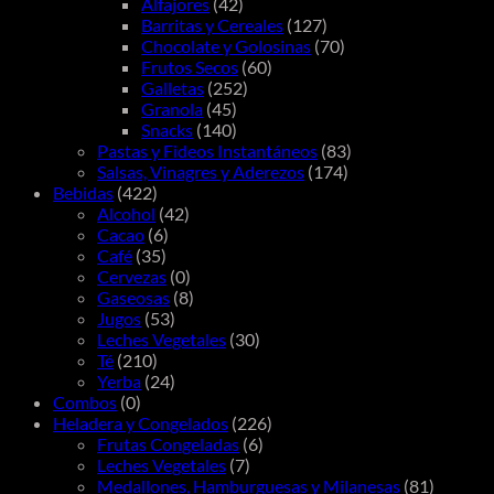
Alfajores
(42)
Barritas y Cereales
(127)
Chocolate y Golosinas
(70)
Frutos Secos
(60)
Galletas
(252)
Granola
(45)
Snacks
(140)
Pastas y Fideos Instantáneos
(83)
Salsas, Vinagres y Aderezos
(174)
Bebidas
(422)
Alcohol
(42)
Cacao
(6)
Café
(35)
Cervezas
(0)
Gaseosas
(8)
Jugos
(53)
Leches Vegetales
(30)
Té
(210)
Yerba
(24)
Combos
(0)
Heladera y Congelados
(226)
Frutas Congeladas
(6)
Leches Vegetales
(7)
Medallones, Hamburguesas y Milanesas
(81)