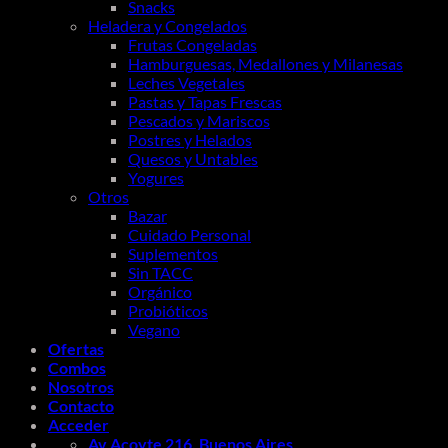
Snacks
Heladera y Congelados
Frutas Congeladas
Hamburguesas, Medallones y Milanesas
Leches Vegetales
Pastas y Tapas Frescas
Pescados y Mariscos
Postres y Helados
Quesos y Untables
Yogures
Otros
Bazar
Cuidado Personal
Suplementos
Sin TACC
Orgánico
Probióticos
Vegano
Ofertas
Combos
Nosotros
Contacto
Acceder
Av Acoyte 216, Buenos Aires