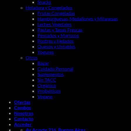
Snacks
Heladera y Congelados
Frutas Congeladas
Hamburguesas, Medallones y Milanesas
Leches Vegetales
Pastas y Tapas Frescas
Pescados y Mariscos
Postres y Helados
Quesos y Untables
Yogures
Otros
Bazar
Cuidado Personal
Suplementos
Sin TACC
Orgánico
Probióticos
Vegano
Ofertas
Combos
Nosotros
Contacto
Acceder
Av Acoyte 216, Buenos Aires