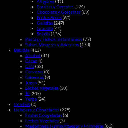
Alfajores
(41)
Barritas y Cereales
(124)
Chocolate y Golosinas
(69)
Frutos Secos
(60)
Galletas
(247)
Granola
(44)
Snacks
(136)
Pastas y Fideos Instantáneos
(77)
Salsas, Vinagres y Aderezos
(173)
Bebidas
(413)
Alcohol
(41)
Cacao
(6)
Café
(33)
Cervezas
(0)
Gaseosas
(7)
Jugos
(51)
Leches Vegetales
(30)
Té
(207)
Yerba
(24)
Combos
(0)
Heladera y Congelados
(228)
Frutas Congeladas
(6)
Leches Vegetales
(7)
Medallones, Hamburguesas y Milanesas
(81)