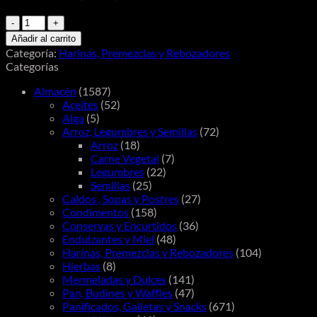
Dicomere
Fécula
Añadir al carrito
de
Categoría:
Harinas, Premezclas y Rebozadores
Mandioca
Categorías
450g
cantidad
Almacén
(1587)
Aceites
(52)
Alga
(5)
Arroz, Legumbres y Semillas
(72)
Arroz
(18)
Carne Vegetal
(7)
Legumbres
(22)
Semillas
(25)
Caldos , Sopas y Postres
(27)
Condimentos
(158)
Conservas y Encurtidos
(36)
Endulzantes y Miel
(48)
Harinas, Premezclas y Rebozadores
(104)
Hierbas
(8)
Mermeladas y Dulces
(141)
Pan, Budines y Waffles
(47)
Panificados, Galletas y Snacks
(671)