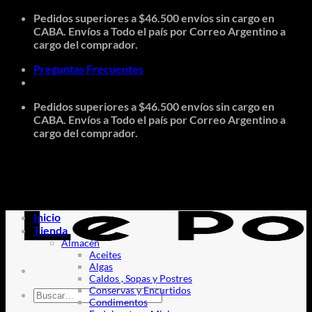
Saltar
Pedidos superiores a $46.500 envíos sin cargo en
al
CABA. Envíos a Todo el país por Correo Argentino a
contenido
cargo del comprador.
Preguntas Frecuentes
Pedidos superiores a $46.500 envíos sin cargo en
CABA. Envíos a Todo el país por Correo Argentino a
cargo del comprador.
Inicio
Tienda
Almacén
Aceites
Algas
Caldos , Sopas y Postres
Conservas y Encurtidos
Buscar
Condimentos
por: