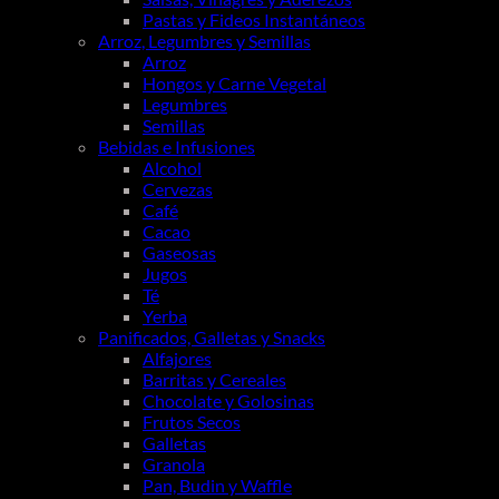
Pastas y Fideos Instantáneos
Arroz, Legumbres y Semillas
Arroz
Hongos y Carne Vegetal
Legumbres
Semillas
Bebidas e Infusiones
Alcohol
Cervezas
Café
Cacao
Gaseosas
Jugos
Té
Yerba
Panificados, Galletas y Snacks
Alfajores
Barritas y Cereales
Chocolate y Golosinas
Frutos Secos
Galletas
Granola
Pan, Budin y Waffle