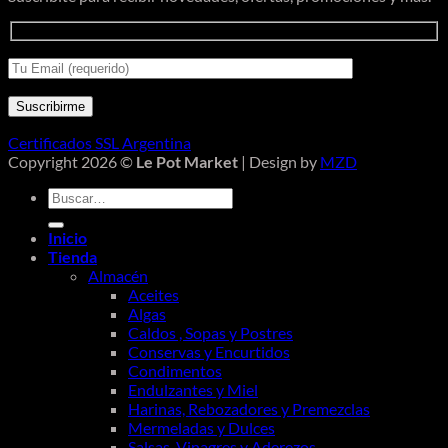
Certificados SSL Argentina
Copyright 2026 ©
Le Pot Market
| Design by
MZD
Buscar
por:
Inicio
Tienda
Almacén
Aceites
Algas
Caldos , Sopas y Postres
Conservas y Encurtidos
Condimentos
Endulzantes y Miel
Harinas, Rebozadores y Premezclas
Mermeladas y Dulces
Salsas, Vinagres y Aderezos