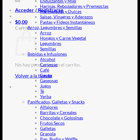
Endulzantes y Miel
Harinas, Rebozadores y Premezclas
Acceder / Registrarse
Mermeladas y Dulces
Salsas, Vinagres y Aderezos
$
0,00
Pastas y Fideos Instantáneos
Carrito
Arroz, Legumbres y Semillas
Arroz
Hongos y Carne Vegetal
Legumbres
Semillas
Bebidas e Infusiones
Alcohol
No hay productos en el carrito.
Cervezas
Café
Volver a la tienda
Cacao
Gaseosas
Jugos
Té
Yerba
Panificados, Galletas y Snacks
Alfajores
Barritas y Cereales
Chocolate y Golosinas
Frutos Secos
Galletas
Granola
Pan, Budin y Waffle