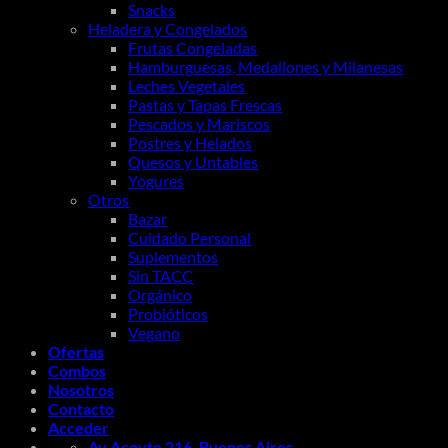
Snacks
Heladera y Congelados
Frutas Congeladas
Hamburguesas, Medallones y Milanesas
Leches Vegetales
Pastas y Tapas Frescas
Pescados y Mariscos
Postres y Helados
Quesos y Untables
Yogures
Otros
Bazar
Cuidado Personal
Suplementos
Sin TACC
Orgánico
Probióticos
Vegano
Ofertas
Combos
Nosotros
Contacto
Acceder
Av Acoyte 216, Buenos Aires