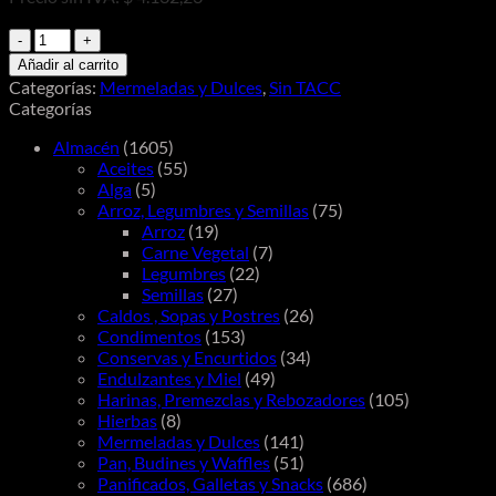
Cuarto
Creciente
Añadir al carrito
Mermelada
Categorías:
Mermeladas y Dulces
,
Sin TACC
Dietética
Categorías
con
Stevia
Almacén
(1605)
Frutilla
Aceites
(55)
280g
Alga
(5)
cantidad
Arroz, Legumbres y Semillas
(75)
Arroz
(19)
Carne Vegetal
(7)
Legumbres
(22)
Semillas
(27)
Caldos , Sopas y Postres
(26)
Condimentos
(153)
Conservas y Encurtidos
(34)
Endulzantes y Miel
(49)
Harinas, Premezclas y Rebozadores
(105)
Hierbas
(8)
Mermeladas y Dulces
(141)
Pan, Budines y Waffles
(51)
Panificados, Galletas y Snacks
(686)