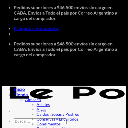
Saltar
Pedidos superiores a $46.500 envíos sin cargo en
al
CABA. Envíos a Todo el país por Correo Argentino a
contenido
cargo del comprador.
Preguntas Frecuentes
Pedidos superiores a $46.500 envíos sin cargo en
CABA. Envíos a Todo el país por Correo Argentino a
cargo del comprador.
Inicio
Tienda
Almacén
Aceites
Algas
Caldos , Sopas y Postres
Conservas y Encurtidos
Buscar
Condimentos
por: