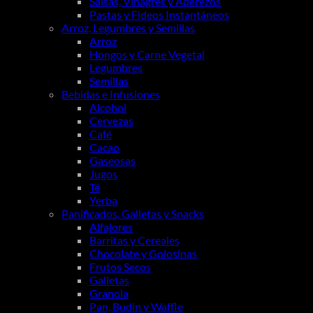
Salsas, Vinagres y Aderezos
Pastas y Fideos Instantáneos
Arroz, Legumbres y Semillas
Arroz
Hongos y Carne Vegetal
Legumbres
Semillas
Bebidas e Infusiones
Alcohol
Cervezas
Café
Cacao
Gaseosas
Jugos
Té
Yerba
Panificados, Galletas y Snacks
Alfajores
Barritas y Cereales
Chocolate y Golosinas
Frutos Secos
Galletas
Granola
Pan, Budin y Waffle