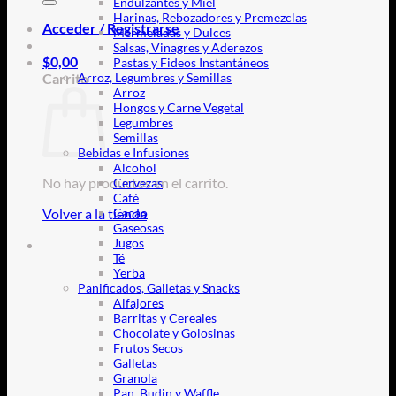
Endulzantes y Miel
Harinas, Rebozadores y Premezclas
Acceder / Registrarse
Mermeladas y Dulces
Salsas, Vinagres y Aderezos
$
0,00
Pastas y Fideos Instantáneos
Carrito
Arroz, Legumbres y Semillas
Arroz
Hongos y Carne Vegetal
Legumbres
Semillas
Bebidas e Infusiones
Alcohol
No hay productos en el carrito.
Cervezas
Café
Volver a la tienda
Cacao
Gaseosas
Jugos
Té
Yerba
Panificados, Galletas y Snacks
Alfajores
Barritas y Cereales
Chocolate y Golosinas
Frutos Secos
Galletas
Granola
Pan, Budin y Waffle