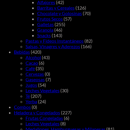
Alfajores
(42)
Barritas y Cereales
(126)
Chocolate y Golosinas
(70)
Frutos Secos
(57)
Galletas
(255)
Granola
(46)
Snacks
(143)
Pastas y Fideos Instantáneos
(82)
Salsas, Vinagres y Aderezos
(166)
Bebidas
(420)
Alcohol
(43)
Cacao
(6)
Café
(35)
Cervezas
(0)
Gaseosas
(7)
Jugos
(54)
Leches Vegetales
(30)
Té
(207)
Yerba
(24)
Combos
(0)
Heladera y Congelados
(227)
Frutas Congeladas
(6)
Leches Vegetales
(8)
Medallones, Hamburguesas y Milanesas
(81)